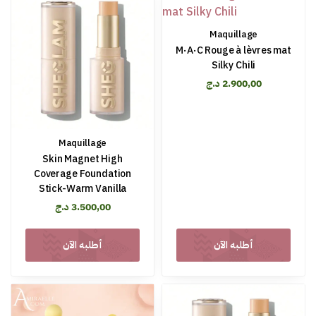
Maquillage
M·A·C Rouge à lèvres mat
Silky Chili
د.ج
2.900,00
Maquillage
Skin Magnet High
Coverage Foundation
Stick-Warm Vanilla
د.ج
3.500,00
أطلبه الآن
أطلبه الآن