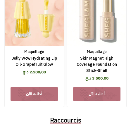
Maquillage
Maquillage
Jelly Wow Hydrating Lip
Skin Magnet High
Oil-Grapefruit Glow
Coverage Foundation
Stick-Shell
د.ج
2.200,00
د.ج
3.500,00
أطلبه الآن
أطلبه الآن
Raccourcis