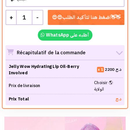
+
1
-
WhatsApp أطلبه على
Récapitulatif de la commande
Jelly Wow Hydrating Lip Oil-Berry
2200
د.ج
1
Involved
Choisir 🌎
Prix de livraison
الولاية
Prix Total
د.ج