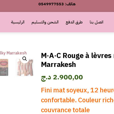
أطلب الآن والدفع فقط عند استلام المنتج
0549977553 :هاتف
اتصل بنا
طرق الدفع
الشحن والتسليم
الرئيسية
أطلب الآن والدفع فقط عند استلام المنتج
M·A·C Rouge à lèvres 
Marrakesh
د.ج
2.900,00
Fini mat soyeux, 12 heur
confortable. Couleur ric
couvrance totale