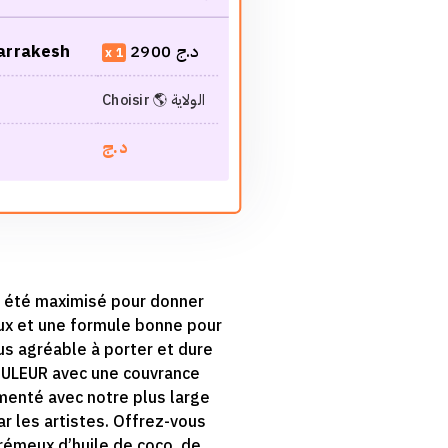
Marrakesh
2900
د.ج
1
Choisir 🌎 الولاية
د.ج
 été maximisé pour donner
eux et une formule bonne pour
lus agréable à porter et dure
ULEUR avec une couvrance
enté avec notre plus large
 les artistes. Offrez-vous
émeux d’huile de coco, de