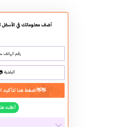

atsApp أطلبه على