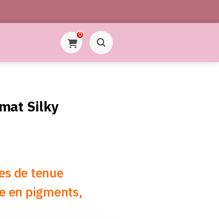
0
mat Silky
es de tenue
he en pigments,