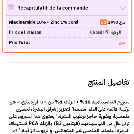
Récapitulatif de la commande
د.ج
2990
Niacinamide 10% + Zinc 1% 30ml
1
Choisir 🌎 الولاية
Prix de livraison
د.ج
Prix Total
تفاصيل المنتج
سيروم
النياسيناميد 10% + الزنك 1%
من « ذا أورديناري » هو
تركيبة قائمة على الماء، مصممة
لتعزيز إشراق البشرة، تحسين
1
ملمسها، وتقوية حاجز ترطيب البشرة
.
يحتوي هذا السيروم على
تركيز عالٍ من
النياسيناميد (فيتامين B3)
و
الزنك PCA
لاستهداف
2
البشرة الباهتة، الملمس غير المتجانس، والزيوت الزائدة
.
كما