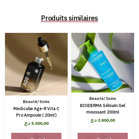
Produits similaires
Beauté/ Soins
Beauté/ Soins
BIODERMA Sébium Gel
Medicube Age-R Vita C
moussant 200ml
Pro Ampoule ( 20ml )
2.800,00
د.ج
5.300,00
د.ج