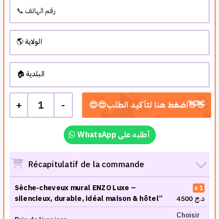
+
1
-
WhatsApp أطلبه على
Récapitulatif de la commande
Sèche-cheveux mural ENZO Luxe –
1
silencieux, durable, idéal maison & hôtel”
4500
د.ج
Choisir