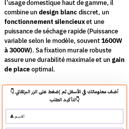
l’usage domestique haut de gamme, il
combine un
design blanc
discret, un
fonctionnement silencieux
et une
puissance de séchage rapide (Puissance
variable selon le modèle, souvent
1600W
à 3000W
). Sa fixation murale robuste
assure une durabilité maximale et un
gain
de place
optimal.
👇 أضف معلوماتك في الأسفل ثم إضغط على الزر البرتقالي
لتأكيد الطلب👇