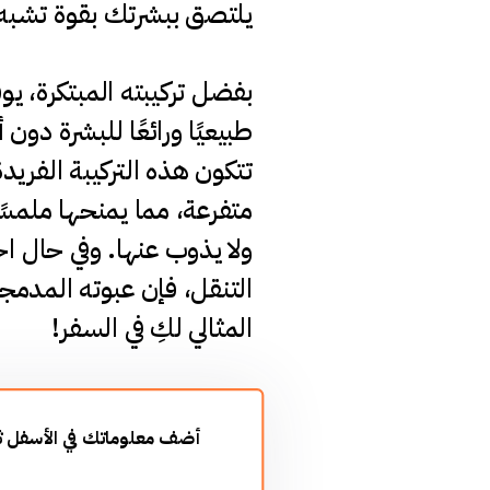
لمغناطيس ويثبت مكياجك!
فر كريم الأساس هذا مظهرًا
أن يتكتل. بالإضافة إلى ذلك،
من زيوت مختلفة ذات هياكل
يفًا يسمح للبشرة بالتنفس
جتِ إلى وضع مكياجك أثناء
القابلة للّف تجعله الرفيق
المثالي لكِ في السفر!
