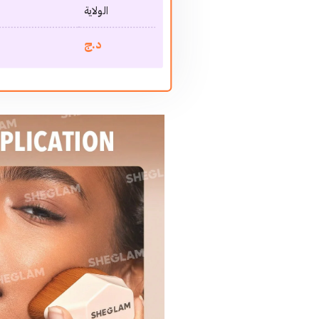
الولاية
د.ج