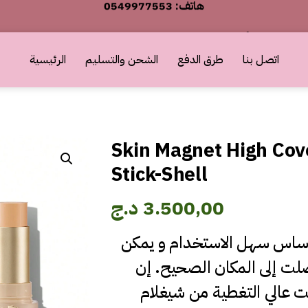
أطلب الآن والدفع فقط عند استلام المنتج
0549977553 :هاتف
اتصل بنا
طرق الدفع
الشحن والتسليم
الرئيسية
أطلب الآن والدفع فقط عند استلام المنتج
Skin Magnet High Cov
Stick-Shell
3.500,00
د.ج
أساس سهل الاستخدام و يمكن
لت إلى المكان الصحيح. إن
 عالي التغطية من شيغلام