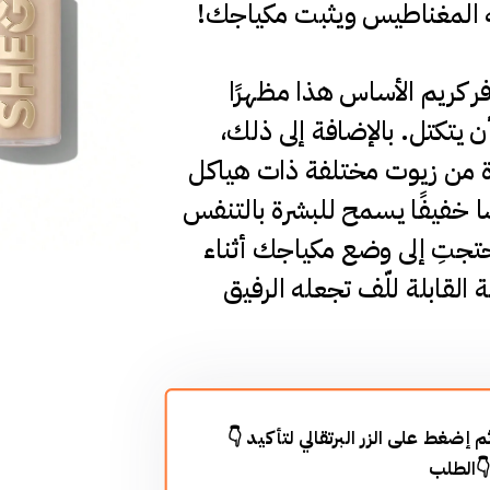
يلتصق ببشرتك بقوة تشبه ا
بفضل تركيبته المبتكرة، يو
طبيعيًا ورائعًا للبشرة دون 
تتكون هذه التركيبة الفريدة 
متفرعة، مما يمنحها ملمسًا خف
ولا يذوب عنها. وفي حال احت
التنقل، فإن عبوته المدمجة 
👇 أضف معلوماتك في الأسفل ثم إضغط على الزر البرتقالي لتأكيد
الطلب