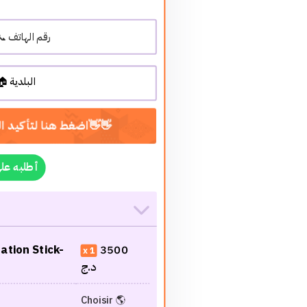
WhatsApp أطلبه ع
tion Stick-
3500
1
د.ج
Choisir 🌎