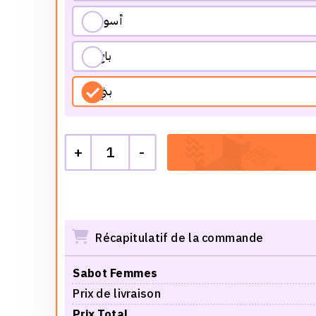
أسود
باج
بني
+
1
-
Récapitulatif de la commande
Sabot Femmes
Prix de livraison
Prix Total