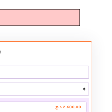
👇 أضف معلوماتك في الأس
2.600,00
د.ج