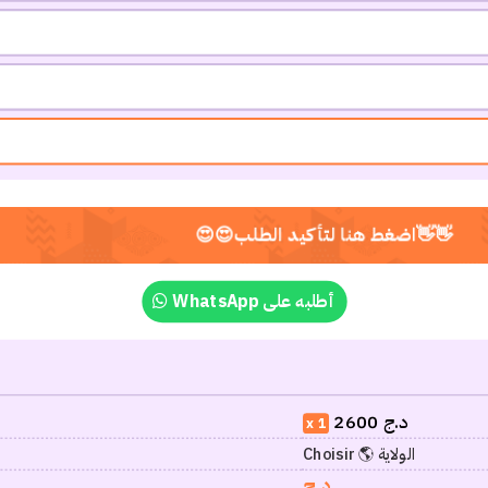
WhatsApp أطلبه على
د.ج
2600
1
Choisir 🌎 الولاية
د.ج