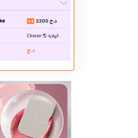
د.ج
2200
ake
1
Choisir 🌎 الولاية
د.ج