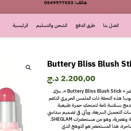
أطلب الآن والدفع فقط عند استلام المنتج
0549977553 :هاتف
اتصل بنا
طرق الدفع
الشحن والتسليم
الرئيسية
أطلب الآن والدفع فقط عند استلام المنتج
Buttery Bliss Blush S
2.200,00
د.ج
اِحصلي على إطلالة مشرقة مع مستحضر « Buttery Bliss Blush Stick »، سرّكِ
وب! هذه التحفة ذات الملمس الحريري الناعم
دمج بسلاسة تامة لتمنحكِ حمرة طبيعية
ات التجميل السريعة، ويأتي في تصميم سداسي
الأضلاع عصري يضفي عليه لمسة أنيقة وعصرية، وهو من مستحضرات SHEGLAM.
رة، هذا المستحضر هو التوهج الذي