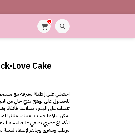
0
tick-Love Cake
للحصول على توهج نديّ خالٍ من العي
تنساب على البشرة بسلاسة فائقة، وتن
يمكن بناؤها حسب رغبتكِ. مثالي للمس
مرطب ومشرق وجاهز لإضفاء لمسة ساح