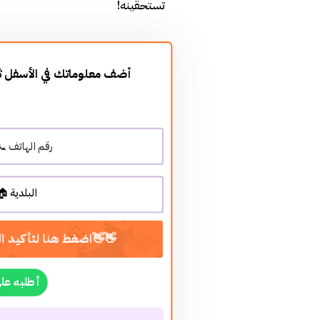
تستحقينه!

atsApp أطلبه على