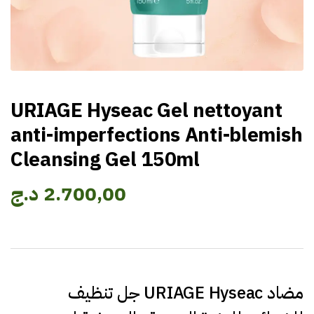
URIAGE Hyseac Gel nettoyant
anti-imperfections Anti-blemish
Cleansing Gel 150ml
2.700,00
د.ج
جل تنظيف URIAGE Hyseac مضاد