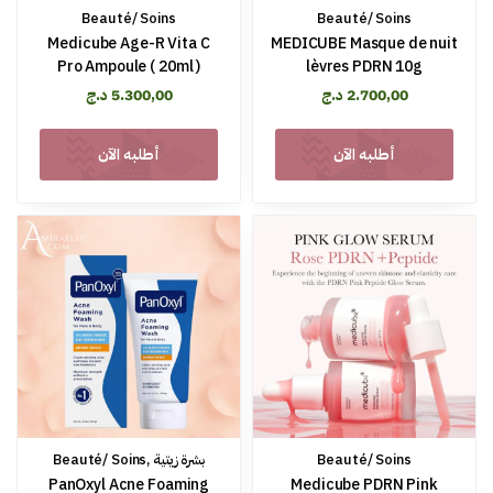
Beauté/ Soins
Beauté/ Soins
Medicube Age-R Vita C
MEDICUBE Masque de nuit
Pro Ampoule ( 20ml )
lèvres PDRN 10g
2.700,00
د.ج
5.300,00
د.ج
أطلبه الآن
أطلبه الآن
Beauté/ Soins
بشرة زيتية
,
Beauté/ Soins
PanOxyl Acne Foaming
Medicube PDRN Pink