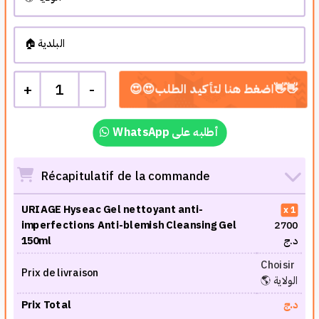
+
1
-
WhatsApp أطلبه على
Récapitulatif de la commande
URIAGE Hyseac Gel nettoyant anti-
1
imperfections Anti-blemish Cleansing Gel
2700
د.ج
150ml
Choisir
Prix de livraison
🌎 الولاية
د.ج
Prix Total