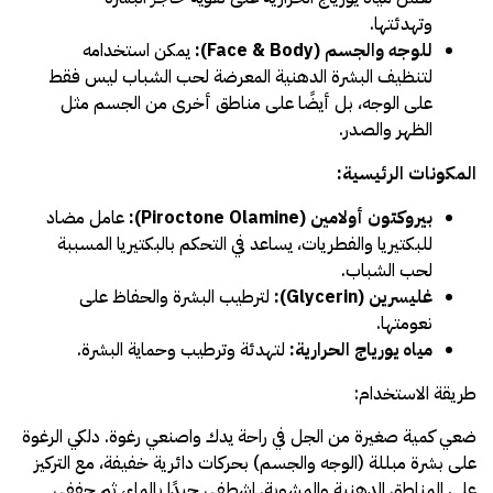
وتهدئتها.
للوجه والجسم (Face & Body):
يمكن استخدامه
لتنظيف البشرة الدهنية المعرضة لحب الشباب ليس فقط
على الوجه، بل أيضًا على مناطق أخرى من الجسم مثل
الظهر والصدر.
المكونات الرئيسية:
بيروكتون أولامين (Piroctone Olamine):
عامل مضاد
للبكتيريا والفطريات، يساعد في التحكم بالبكتيريا المسببة
لحب الشباب.
غليسرين (Glycerin):
لترطيب البشرة والحفاظ على
نعومتها.
مياه يورياج الحرارية:
لتهدئة وترطيب وحماية البشرة.
طريقة الاستخدام:
ضعي كمية صغيرة من الجل في راحة يدك واصنعي رغوة. دلكي الرغوة
على بشرة مبللة (الوجه والجسم) بحركات دائرية خفيفة، مع التركيز
على المناطق الدهنية والمشوبة. اشطفي جيدًا بالماء، ثم جففي