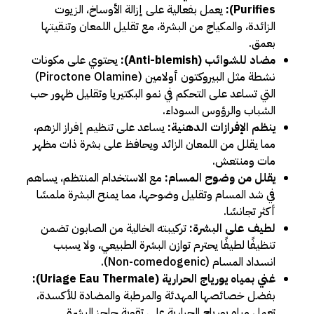
Purifies):
يعمل بفعالية على إزالة الأوساخ، الزيوت
الزائدة، والمكياج من البشرة، مع تقليل اللمعان وتنقيتها
بعمق.
مضاد للشوائب (Anti-blemish):
يحتوي على مكونات
نشطة مثل البيروكتون أولامين (Piroctone Olamine)
التي تساعد على التحكم في نمو البكتيريا وتقليل ظهور حب
الشباب والرؤوس السوداء.
ينظم الإفرازات الدهنية:
يساعد على تنظيم إفراز الزهم،
مما يقلل من اللمعان الزائد ويحافظ على بشرة ذات مظهر
مات ومنتعش.
يقلل من وضوح المسام:
مع الاستخدام المنتظم، يساهم
في شد المسام وتقليل وضوحها، مما يمنح البشرة ملمسًا
أكثر تجانسًا.
لطيف على البشرة:
تركيبته الخالية من الصابون تضمن
تنظيفًا لطيفًا يحترم توازن البشرة الطبيعي، ولا يسبب
انسداد المسام (Non-comedogenic).
غني بمياه يورياج الحرارية (Uriage Eau Thermale):
بفضل خصائصها المهدئة والمرطبة والمضادة للأكسدة،
تعمل مياه يورياج الحرارية على تقوية حاجز البشرة