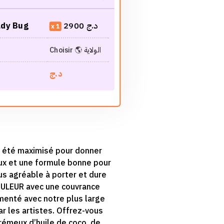
ady Bug
2900
د.ج
1
Choisir 🌎 الولاية
د.ج
 été maximisé pour donner
eux et une formule bonne pour
lus agréable à porter et dure
ULEUR avec une couvrance
enté avec notre plus large
 les artistes. Offrez-vous
émeux d’huile de coco, de