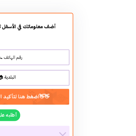

atsApp أطلبه على