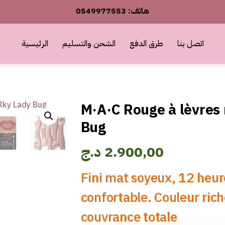
أطلب الآن والدفع فقط عند استلام المنتج
0549977553 :هاتف
اتصل بنا
طرق الدفع
الشحن والتسليم
الرئيسية
أطلب الآن والدفع فقط عند استلام المنتج
M·A·C Rouge à lèvres 
Bug
د.ج
2.900,00
Fini mat soyeux, 12 heur
confortable. Couleur ric
couvrance totale