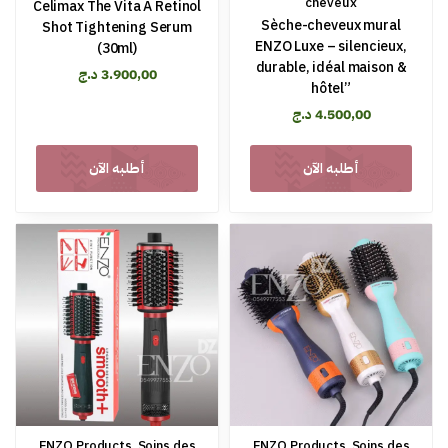
cheveux
Celimax The Vita A Retinol
Sèche-cheveux mural
Shot Tightening Serum
ENZO Luxe – silencieux,
(30ml)
durable, idéal maison &
د.ج
3.900,00
hôtel”
د.ج
4.500,00
أطلبه الآن
أطلبه الآن
ENZO Products
,
Soins des
ENZO Products
,
Soins des