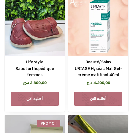
Life style
Beauté/ Soins
Sabot orthopédique
URIAGE Hyséac Mat Gel-
femmes
crème matifiant 40ml
د.ج
2.800,00
د.ج
4.200,00
أطلبه الآن
أطلبه الآن
PROMO !