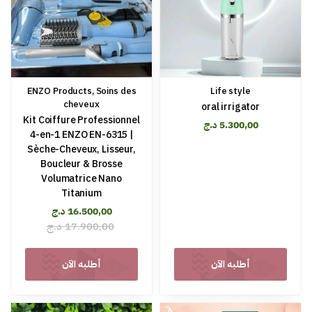
ENZO Products
,
Soins des
Life style
cheveux
oral irrigator
Kit Coiffure Professionnel
د.ج
5.300,00
4-en-1 ENZO EN-6315 |
Sèche-Cheveux, Lisseur,
Boucleur & Brosse
Volumatrice Nano
Titanium
د.ج
16.500,00
د.ج
17.900,00
أطلبه الآن
أطلبه الآن