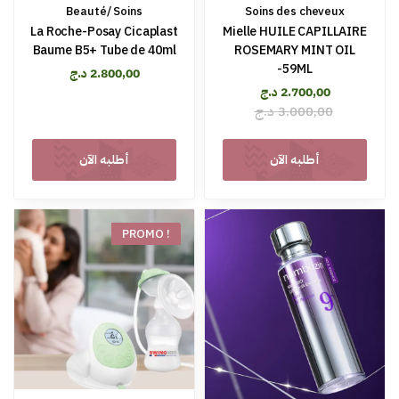
Beauté/ Soins
Soins des cheveux
La Roche-Posay Cicaplast
Mielle HUILE CAPILLAIRE
Baume B5+ Tube de 40ml
ROSEMARY MINT OIL
-59ML
د.ج
2.800,00
د.ج
2.700,00
د.ج
3.000,00
أطلبه الآن
أطلبه الآن
PROMO !