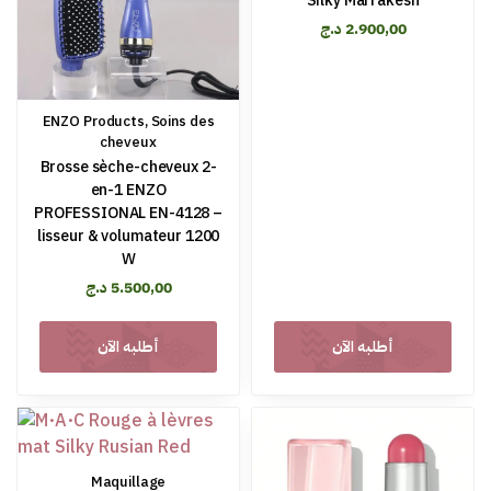
Silky Marrakesh
د.ج
2.900,00
ENZO Products
,
Soins des
cheveux
Brosse sèche-cheveux 2-
en-1 ENZO
PROFESSIONAL EN-4128 –
lisseur & volumateur 1200
W
د.ج
5.500,00
أطلبه الآن
أطلبه الآن
Maquillage