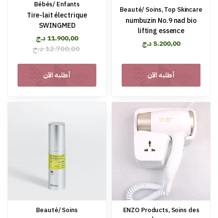
Bébés/ Enfants
Beauté/ Soins
,
Top Skincare
Tire-lait électrique
numbuzin No.9 nad bio
SWINGMED
lifting essence
د.ج
11.900,00
د.ج
5.200,00
د.ج
12.700,00
أطلبه الآن
أطلبه الآن
Beauté/ Soins
ENZO Products
,
Soins des