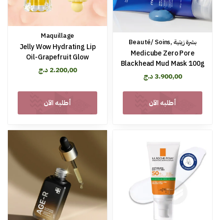
Maquillage
Beauté/ Soins
,
بشرة زيتية
Jelly Wow Hydrating Lip
Medicube Zero Pore
Oil-Grapefruit Glow
Blackhead Mud Mask 100g
د.ج
2.200,00
د.ج
3.900,00
أطلبه الآن
أطلبه الآن