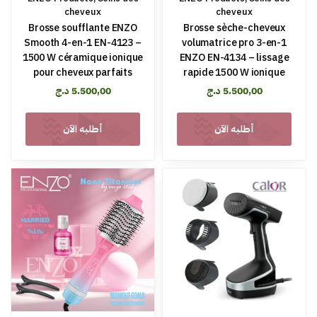
cheveux
cheveux
Brosse soufflante ENZO
Brosse sèche-cheveux
Smooth 4-en-1 EN-4123 –
volumatrice pro 3-en-1
1500 W céramique ionique
ENZO EN-4134 – lissage
pour cheveux parfaits
rapide 1500 W ionique
د.ج
5.500,00
د.ج
5.500,00
أطلبه الآن
أطلبه الآن