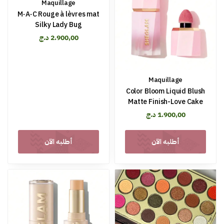
Maquillage
M·A·C Rouge à lèvres mat
Silky Lady Bug
د.ج
2.900,00
Maquillage
Color Bloom Liquid Blush
Matte Finish-Love Cake
د.ج
1.900,00
أطلبه الآن
أطلبه الآن