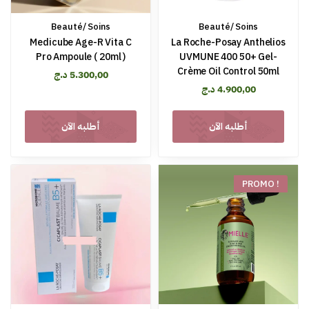
Beauté/ Soins
Beauté/ Soins
Medicube Age-R Vita C
La Roche-Posay Anthelios
Pro Ampoule ( 20ml )
UVMUNE 400 50+ Gel-
Crème Oil Control 50ml
د.ج
5.300,00
د.ج
4.900,00
أطلبه الآن
أطلبه الآن
PROMO !