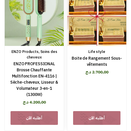
ENZO Products
,
Soins des
Life style
cheveux
Boite de Rangement Sous-
ENZO PROFESSIONAL
vêtements
Brosse Chauffante
د.ج
2.700,00
Multifonction EN-4116 |
Sèche-cheveux, Lisseur &
Volumateur 3-en-1
(1300W)
د.ج
4.200,00
أطلبه الآن
أطلبه الآن