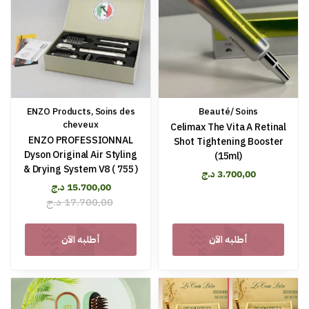
ENZO Products
,
Soins des
Beauté/ Soins
cheveux
Celimax The Vita A Retinal
ENZO PROFESSIONNAL
Shot Tightening Booster
Dyson Original Air Styling
(15ml)
& Drying System V8 ( 755 )
د.ج
3.700,00
د.ج
15.700,00
د.ج
17.700,00
أطلبه الآن
أطلبه الآن