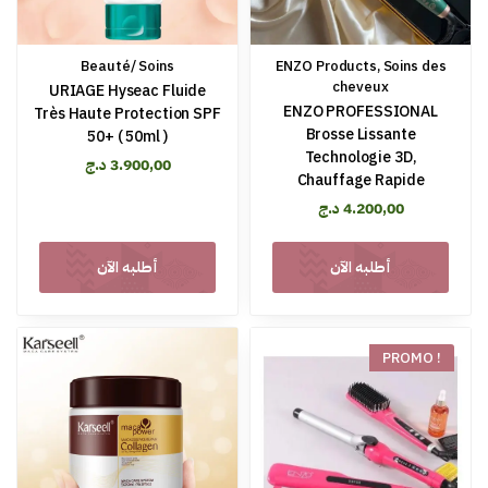
Beauté/ Soins
ENZO Products
,
Soins des
cheveux
URIAGE Hyseac Fluide
ENZO PROFESSIONAL
Très Haute Protection SPF
Brosse Lissante
50+ ( 50ml )
Technologie 3D,
د.ج
3.900,00
Chauffage Rapide
د.ج
4.200,00
أطلبه الآن
أطلبه الآن
PROMO !