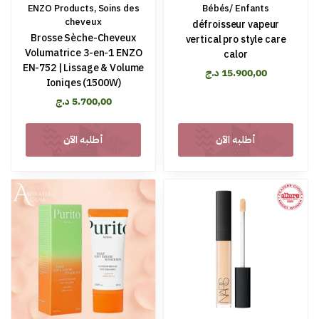
ENZO Products
,
Soins des
Bébés/ Enfants
cheveux
défroisseur vapeur
Brosse Sèche-Cheveux
vertical pro style care
Volumatrice 3-en-1 ENZO
calor
EN-752 | Lissage & Volume
د.ج
15.900,00
Ioniqes (1500W)
د.ج
5.700,00
أطلبه الآن
أطلبه الآن