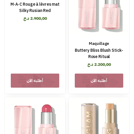
M·A·C Rouge à lèvres mat
Silky Rusian Red
د.ج
2.900,00
Maquillage
Buttery Bliss Blush Stick-
Rose Ritual
د.ج
2.200,00
أطلبه الآن
أطلبه الآن