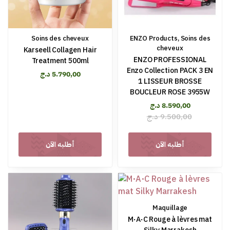
Soins des cheveux
ENZO Products
,
Soins des
cheveux
Karseell Collagen Hair
ENZO PROFESSIONAL
Treatment 500ml
Enzo Collection PACK 3 EN
د.ج
5.790,00
1 LISSEUR BROSSE
BOUCLEUR ROSE 3955W
د.ج
8.590,00
د.ج
9.500,00
أطلبه الآن
أطلبه الآن
Maquillage
M·A·C Rouge à lèvres mat