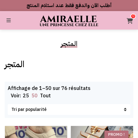
0549977553 :هاتف
أطلب الآن والدفع فقط عند استلام المنتج
0
MENU
ercher
المتجر
المتجر
Trié
Affichage de 1–50 sur 76 résultats
par
Voir:
25
50
Tout
popularité
PROMO !