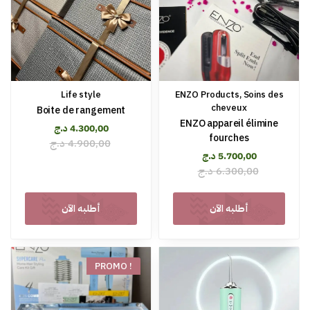
Life style
ENZO Products
,
Soins des
cheveux
Boite de rangement
ENZO appareil élimine
د.ج
4.300,00
fourches
د.ج
4.900,00
د.ج
5.700,00
د.ج
6.300,00
أطلبه الآن
أطلبه الآن
PROMO !